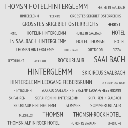
THOMSN HOTEL.HINTERGLEMM
FERIEN IN SAALBACH
GRÖSSTES SKIGBIET ÖSTERREICHS
HINTERGLEMM
FREERIDE
GRÖSSTES SKIGEBIET ÖSTERREICHS
HERBST
HOTEL
HOTEL IN HINTERGLEMM
HOTEL IN SAALBACH
HOTEL
IN SAALBACH HINTERGLEMM
HOTEL THOMSN
HOTEL
THOMSN HINTERGLEMM
OUTDOOR
PIZZA
JOKER CARD
SAALBACH
ROCKURLAUB
RESTAURANT
ROCK HOTEL
HINTERGLEMM
SKICIRCUS SAALBACH
HINTERGLEMM LEOGANG FIEBERBRUNN
SKICRICUS SAALBACH
SKICRICUS SAALBACH HINTERGLEMM LEOGANG FIEBERBRUNN
HINTERGLEMM
SKIFAHREN
SKIFAHREN IN HINTERGLEMM
SKIFAHREN IN SAALBACH
SOMMERURLAUB
SOMMER
SKIURLAUB HINTERGLEMM
THOMSN
THOMSN-ROCK.HOTEL
TALSCHLUSS
THOMSN ALPIN ROCK HOTEL
THOMSN RESTAURANT
UMGEBUNG