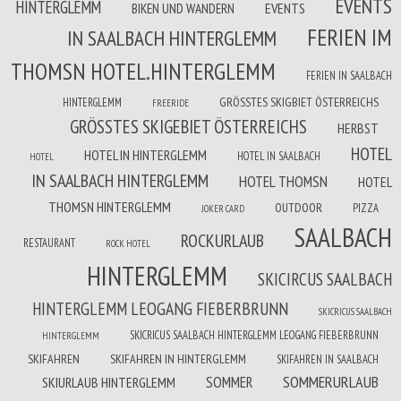
EVENTS
HINTERGLEMM
BIKEN UND WANDERN
EVENTS
FERIEN IM
IN SAALBACH HINTERGLEMM
THOMSN HOTEL.HINTERGLEMM
FERIEN IN SAALBACH
GRÖSSTES SKIGBIET ÖSTERREICHS
HINTERGLEMM
FREERIDE
GRÖSSTES SKIGEBIET ÖSTERREICHS
HERBST
HOTEL
HOTEL IN HINTERGLEMM
HOTEL IN SAALBACH
HOTEL
IN SAALBACH HINTERGLEMM
HOTEL THOMSN
HOTEL
THOMSN HINTERGLEMM
OUTDOOR
PIZZA
JOKER CARD
SAALBACH
ROCKURLAUB
RESTAURANT
ROCK HOTEL
HINTERGLEMM
SKICIRCUS SAALBACH
HINTERGLEMM LEOGANG FIEBERBRUNN
SKICRICUS SAALBACH
SKICRICUS SAALBACH HINTERGLEMM LEOGANG FIEBERBRUNN
HINTERGLEMM
SKIFAHREN
SKIFAHREN IN HINTERGLEMM
SKIFAHREN IN SAALBACH
SOMMERURLAUB
SOMMER
SKIURLAUB HINTERGLEMM