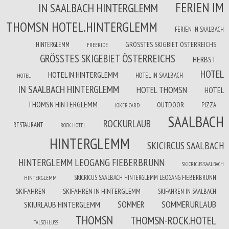
FERIEN IM
IN SAALBACH HINTERGLEMM
THOMSN HOTEL.HINTERGLEMM
FERIEN IN SAALBACH
GRÖSSTES SKIGBIET ÖSTERREICHS
HINTERGLEMM
FREERIDE
GRÖSSTES SKIGEBIET ÖSTERREICHS
HERBST
HOTEL
HOTEL IN HINTERGLEMM
HOTEL IN SAALBACH
HOTEL
IN SAALBACH HINTERGLEMM
HOTEL THOMSN
HOTEL
THOMSN HINTERGLEMM
OUTDOOR
PIZZA
JOKER CARD
SAALBACH
ROCKURLAUB
RESTAURANT
ROCK HOTEL
HINTERGLEMM
SKICIRCUS SAALBACH
HINTERGLEMM LEOGANG FIEBERBRUNN
SKICRICUS SAALBACH
SKICRICUS SAALBACH HINTERGLEMM LEOGANG FIEBERBRUNN
HINTERGLEMM
SKIFAHREN
SKIFAHREN IN HINTERGLEMM
SKIFAHREN IN SAALBACH
SOMMERURLAUB
SOMMER
SKIURLAUB HINTERGLEMM
THOMSN
THOMSN-ROCK.HOTEL
TALSCHLUSS