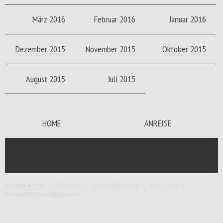
März 2016
Februar 2016
Januar 2016
Dezember 2015
November 2015
Oktober 2015
August 2015
Juli 2015
HOME
ANREISE
THOMSN.HOTEL
DORFSTR. 212
A-5754 HINTERGLEMM
43 6541 6 388
INFO@HOTEL-HINTERGLEMM.AT